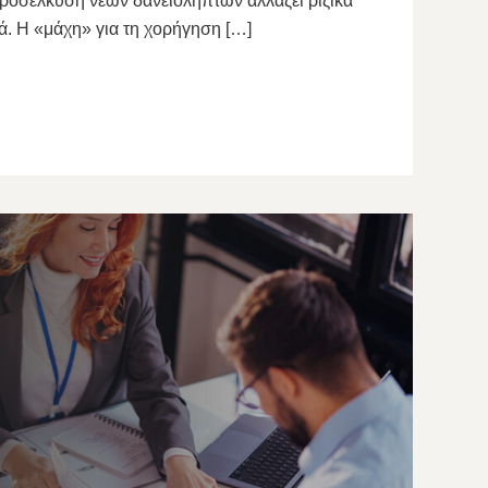
ροσέλκυση νέων δανειοληπτών αλλάζει ριζικά
ά. Η «μάχη» για τη χορήγηση […]