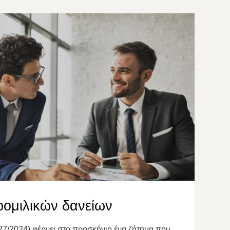
οομιλικών δανείων
7/2024) φέρνει στο προσκήνιο ένα ζήτημα που