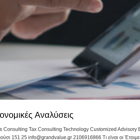
ονομικές Αναλύσεις
ss Consulting Tax Consulting Technology Customized Advisory 
ούσι 151 25 info@grandvalue.gr 2106916866 Tι είναι οι Έτοιμε