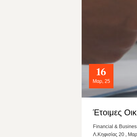
16
Μαρ, 25
Έτοιμες Οικ
Financial & Busine
Λ.Κηφισίας 20 , Μαρ