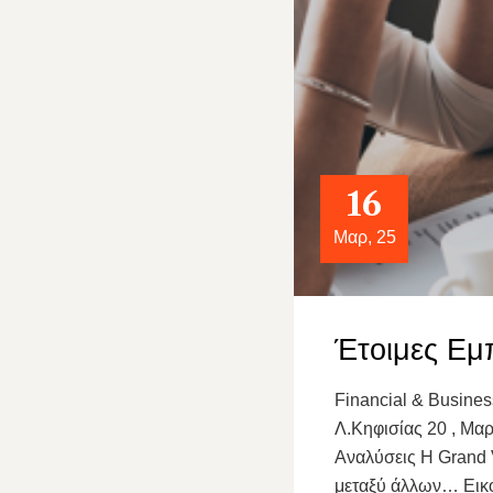
16
Μαρ, 25
Έτοιμες Εμ
Financial & Busine
Λ.Κηφισίας 20 , Μαρ
Αναλύσεις Η Grand V
μεταξύ άλλων… Εικό