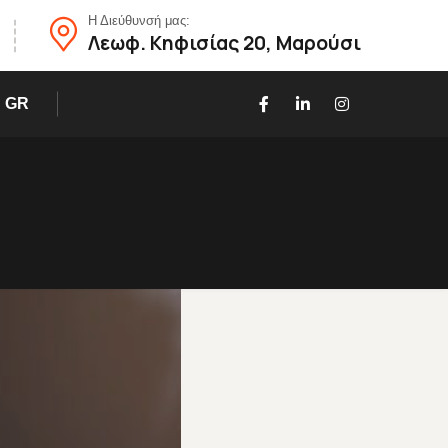
Η Διεύθυνσή μας:
Λεωφ. Κηφισίας 20, Μαρούσι
GR